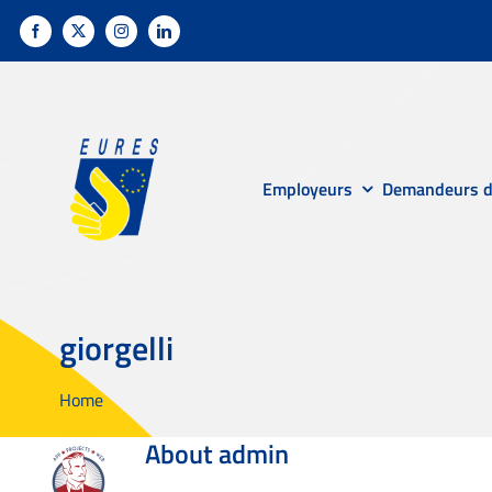
Skip
to
content
Employeurs
Demandeurs d
giorgelli
Home
About
admin