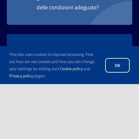
delle condizioni adeguate?
Le opportunità di lavoro e apprendistato
This site uses cookies to improve browsing. Find
devono avere una durata minima di 6
out how we use cookies and how you can change
OK
your settings by visiting ours
Cookie policy
and
mesi, mentre i tirocini devono avere una
Privacy policy
pages.
durata minima di 3 mesi. I contratti
possono essere full-time o part-time (non
meno del 50% di un contratto full-time).
Allora, registrati nella nostra piattaforma!
REGISTRATI