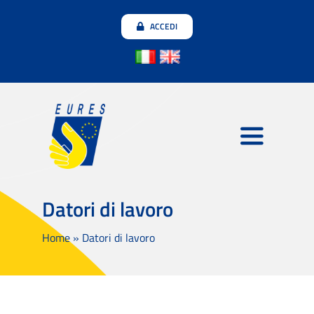
Salta
ACCEDI
al
contenuto
Toggle
Navigatio
Datori di lavoro
Datori di lavoro
Candidati
Home
»
Datori di lavoro
Unisciti alla community
Testimonianze