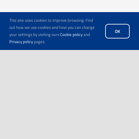
This site uses cookies to improve browsing. Find
Cookies
out how we use cookies and how you can change
OK
your settings by visiting ours
Cookie policy
and
Privacy policy
pages.
Privacy policy
Links
Contacts