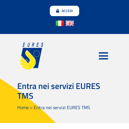
Salta
ACCEDI
al
contenuto
Toggle
Navigatio
Datori di lavoro
Entra nei servizi EURES
TMS
Candidati
Home
»
Entra nei servizi EURES TMS
Unisciti alla community
Testimonianze