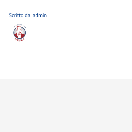
Dipartimento
del
Lavoro
Scritto da:
admin
di
Cipro
–
EURES
NCO
(CY)