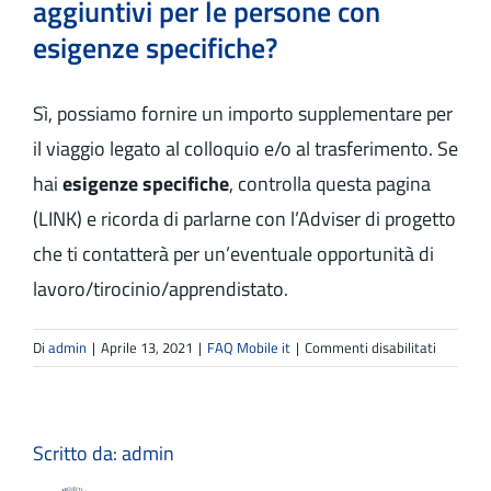
aggiuntivi per le persone con
esigenze specifiche?
Sì, possiamo fornire un importo supplementare per
il viaggio legato al colloquio e/o al trasferimento. Se
hai
esigenze specifiche
, controlla questa pagina
(LINK) e ricorda di parlarne con l’Adviser di progetto
che ti contatterà per un’eventuale opportunità di
lavoro/tirocinio/apprendistato.
su
Di
admin
|
Aprile 13, 2021
|
FAQ Mobile it
|
Commenti disabilitati
EURES
TMS
prevede
servizi
Scritto da:
admin
aggiuntiv