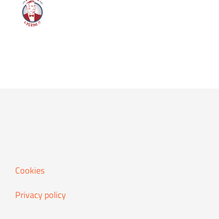
per
le
persone
con
esigenze
specifich
Cookies
Privacy policy