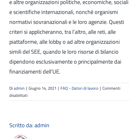
e altre organizzazioni politiche, economiche, sociali
e scientifiche internazionali, nonché organismi
normativi sovranazionali e le loro agenzie. Questi
criteri si applicheranno, tra l’altro, alle reti, alle
piattaforme, alle lobby o ad altre organizzazioni
simili del SEE, quando le loro risorse di bilancio
dipendono esclusivamente o principalmente dai
finanziamenti dell’UE.
Di
admin
|
Giugno 14, 2021
|
FAQ - Datori di lavoro
|
Commenti
su
disabilitati
Sono
un’azienda
pubblica:
posso
Scritto da:
admin
assumere
tramite