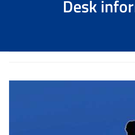
Desk info
Ingrandisci
immagine