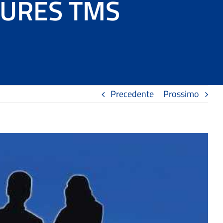
 EURES TMS
Precedente
Prossimo