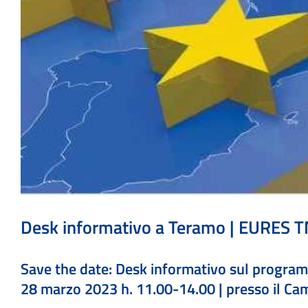
Desk informativo a Teramo | EURES 
Save the date: Desk informativo sul progra
28 marzo 2023 h. 11.00-14.00 | presso il Camp