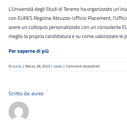
L’Università degli Studi di Teramo ha organizzato un’iniz
con EURES Regione Abruzzo-Ufficio Placement, l’Ufficio
avere un colloquio personalizzato con un consulente EUR
meglio la propria candidatura e su come valorizzare le 
Per saperne di più
su
Di
eures
|
Marzo 28, 2023
|
news
|
Commenti disabilitati
Desk
informativo
a
Teramo
Scritto da:
eures
|
EURES
TMS