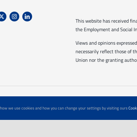
This website has received fi
the Employment and Social In
Views and opinions expressed
necessarily reflect those of
Union nor the granting author
t how we use cookies and how you can change your settings by visiting ours
Cooki
© Copyright 2026 | Tutti i Diritti Riservati