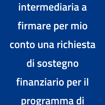
intermediaria a
Tools
firmare per mio
Il progetto EURES TMS
News ed Eventi
conto una richiesta
Contatti
di sostegno
finanziario per il
programma di