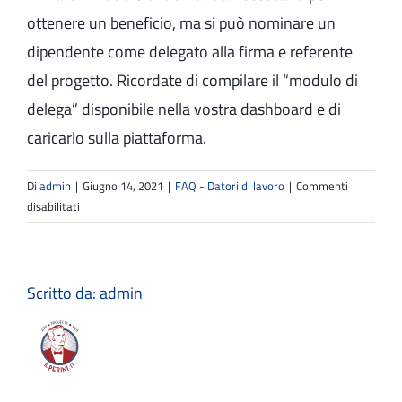
ottenere un beneficio, ma si può nominare un
dipendente come delegato alla firma e referente
del progetto. Ricordate di compilare il “modulo di
delega” disponibile nella vostra dashboard e di
caricarlo sulla piattaforma.
Di
admin
|
Giugno 14, 2021
|
FAQ - Datori di lavoro
|
Commenti
su
disabilitati
Posso
delegare
un’agenzia
intermediaria
Scritto da:
admin
a
firmare
per
mio
conto